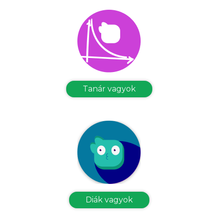
Tanár vagyok
Diák vagyok