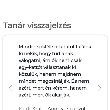
Tanár visszajelzés
indig sokféle feladatot találok
A diákok sokkal m
i nekik, hogy tudjanak
a tanulási utat jo
álogatni, ám ők nem csak
sajátjuknak érzik.
gy-kettőt választanak ki
folyamatát értéke
özülük, hanem majdnem
pillanatnyi tudást
indet megcsinálják. És nem
megcsillogtathatj
zért, mert én kérem, hanem
kreativitásukat, 
Previous
Next
zért, mert ők akarják.
a választható fel
lenyűgöző munkák
áldi-Szabó Andrea, spanyol