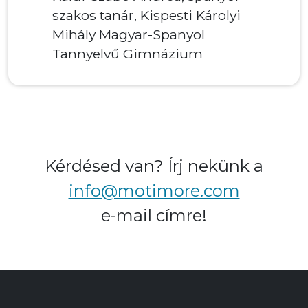
zakos tanár, Kispesti Károlyi
Tóth Rita, matem
ihály Magyar-Spanyol
tanár, Eötvös Józs
annyelvű Gimnázium
Gimnázium, Tata
Kérdésed van? Írj nekünk a
info@motimore.com
e-mail címre!