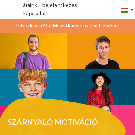
áraink
bejelentkezés
kapcsolat
Üdvözlünk a MotiMore Akadémia alrendszerben!
SZÁRNYALÓ MOTIVÁCIÓ